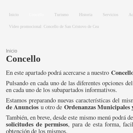
Pasar al contenido principal
Inicio
Concello
Turismo
Historia
Servicios
Ac
Vídeo promocional: Concello de San Cristovo de Cea
Inicio
Se encuentra usted aquí
Concello
Concell
En este apartado podrá acercarse a nuestro
Pulsando en cada uno de las diferentes opciones de
en cada uno de los subapartados informativos.
Estamos preparando nuevas características del m
de Anuncios
Ordenanzas Municipales y
u otro de
También, en breve, desde este mismo menú podrá des
solicitudes de permisos
, para de esta forma, faci
obtención de los mismos.