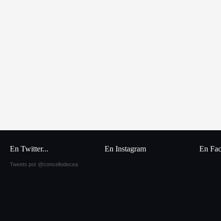
En Twitter...
En Instagram
En Fa
Tweets por @concellodecea