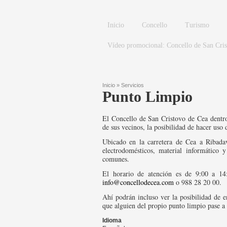
Pasar al contenido principal
Inicio
Concello
Turismo
Vídeo promocional: Concello de San Cri
Inicio
»
Servicios
Punto Limpio
Se encuentra usted aquí
El Concello de San Cristovo de Cea dentro
de sus vecinos, la posibilidad de hacer uso
Ubicado en la carretera de Cea a Ribadav
electrodomésticos, material informático 
comunes.
El horario de atención es de 9:00 a 14
info@concellodecea.com
o 988 28 20 00.
Ahí podrán incluso ver la posibilidad de e
que alguien del propio punto limpio pase a 
Idioma