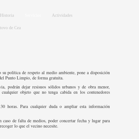
Historia
Servicios
Actividades
stovo de Cea
 su política de respeto al medio ambiente, pone a disposición
 del Punto Limpio, de forma gratuita.
ia, podrán dejar resisuos sólidos urbanos y de obra menor,
y cualquier objeto que no tenga cabida en los contenedores
:30 horas. Para cualquier duda o ampliar esta información
n caso de falta de medios, poder concertar fecha y lugar para
recoger lo que el vecino necesite.