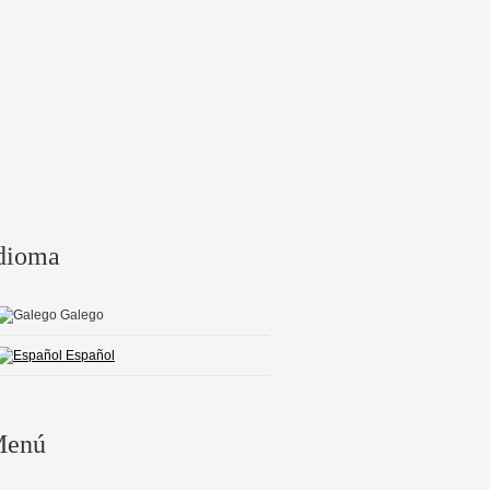
dioma
Galego
Español
enú