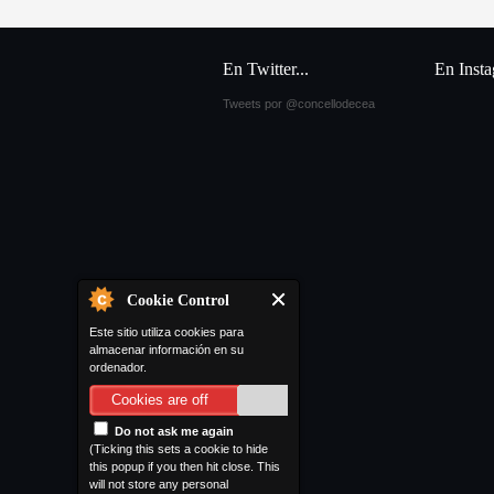
En Twitter...
En Inst
Tweets por @concellodecea
Cookie Control
Este sitio utiliza cookies para
almacenar información en su
ordenador.
Cookies are off
Do not ask me again
(Ticking this sets a cookie to hide
this popup if you then hit close. This
will not store any personal