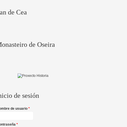
an de Cea
onasteiro de Oseira
nicio de sesión
ombre de usuario
*
ontraseña
*