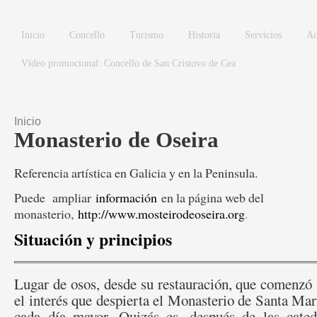
Pasar al contenido principal
Inicio
Concello
Turismo
Historia
Servicios
Ac
Vídeo promocional: Concello de San Cristovo de Cea
Inicio
Se encuentra usted aquí
Monasterio de Oseira
Referencia artística en Galicia y en la Peninsula.
Puede ampliar
información
en la página web del
monasterio,
http://www.mosteirodeoseira.org
.
Situación y principios
Lugar de osos, desde su restauración, que comenzó a
el interés que despierta el Monasterio de Santa Marí
cada día mayor. Quizás es, después de las cate