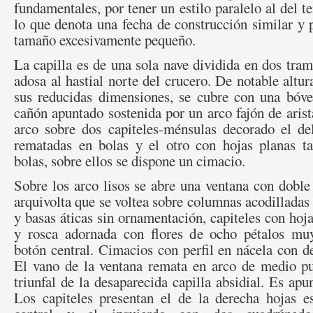
fundamentales, por tener un estilo paralelo al del t
lo que denota una fecha de construcción similar y 
tamaño excesivamente pequeño.
La capilla es de una sola nave dividida en dos tram
adosa al hastial norte del crucero. De notable altur
sus reducidas dimensiones, se cubre con una bóv
cañón apuntado sostenida por un arco fajón de arista
arco sobre dos capiteles-ménsulas decorado el de
rematadas en bolas y el otro con hojas planas t
bolas, sobre ellos se dispone un cimacio.
Sobre los arco lisos se abre una ventana con dobl
arquivolta que se voltea sobre columnas acodilladas 
y basas áticas sin ornamentación, capiteles con hoj
y rosca adornada con flores de ocho pétalos mu
botón central. Cimacios con perfil en nácela con d
El vano de la ventana remata en arco de medio pun
triunfal de la desaparecida capilla absidial. Es apu
Los capiteles presentan el de la derecha hojas es