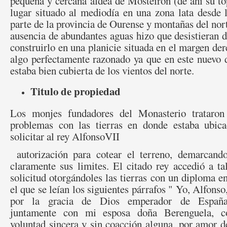
pequeña y cercana aldea de Mosteirón (de ahí su t
lugar situado al mediodía en una zona lata desde 
parte de la provincia de Ourense y montañas del nort
ausencia de abundantes aguas hizo que desistieran d
construirlo en una planicie situada en el margen der
algo perfectamente razonado ya que en este nuevo d
estaba bien cubierta de los vientos del norte.
Titulo de propiedad
Los monjes fundadores del Monasterio trataron 
problemas con las tierras en donde estaba ubica
solicitar al rey AlfonsoVII
autorización para cotear el terreno, demarcand
claramente sus limites. El citado rey accedió a ta
solicitud otorgándoles las tierras con un diploma e
el que se leían los siguientes párrafos " Yo, Alfonso
por la gracia de Dios emperador de Españ
juntamente con mi esposa doña Berenguela, c
voluntad sincera y sin coacción alguna, por amor 