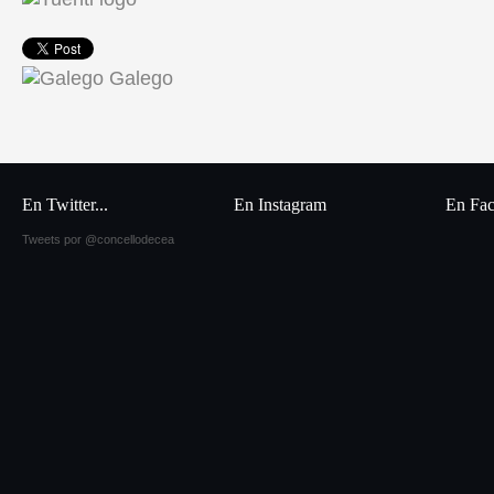
Galego
En Twitter...
En Instagram
En Fa
Tweets por @concellodecea