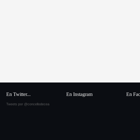
En Twitter...
En Instagram
En Fa
Tweets por @concellodecea