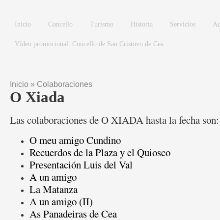
Pasar al contenido principal
Inicio
Concello
Turismo
Historia
Servicios
Ac
Vídeo promocional: Concello de San Cristovo de Cea
Inicio
»
Colaboraciones
Se encuentra usted aquí
O Xiada
Las colaboraciones de O XIADA hasta la fecha son:
O meu amigo Cundino
Recuerdos de la Plaza y el Quiosco
Presentación Luis del Val
A un amigo
La Matanza
A un amigo (II)
As Panadeiras de Cea