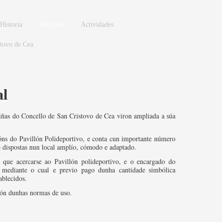
Historia
Servizos
Actividades
stovo de Cea
al
ñas do Concello de San Cristovo de Cea viron ampliada a súa
óns do Pavillón Polideportivo, e conta cun importante número
te dispostas nun local amplío, cómodo e adaptado.
 que acercarse ao Pavillón polideportivo, e o encargado do
, mediante o cual e previo pago dunha cantidade simbólica
ablecidos.
ión dunhas normas de uso.