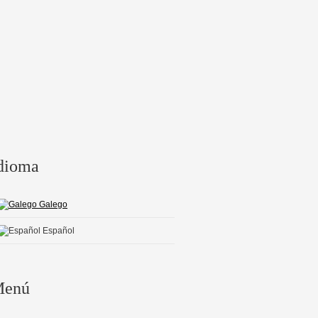
dioma
Galego
Español
enú