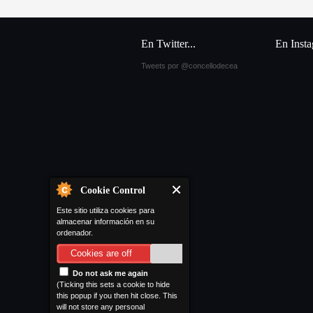
En Twitter...
En Inst
Tweets por @concellodecea
Cookie Control
Este sitio utiliza cookies para
almacenar información en su
ordenador.
Cookies are off
Do not ask me again
(Ticking this sets a cookie to hide
this popup if you then hit close. This
will not store any personal