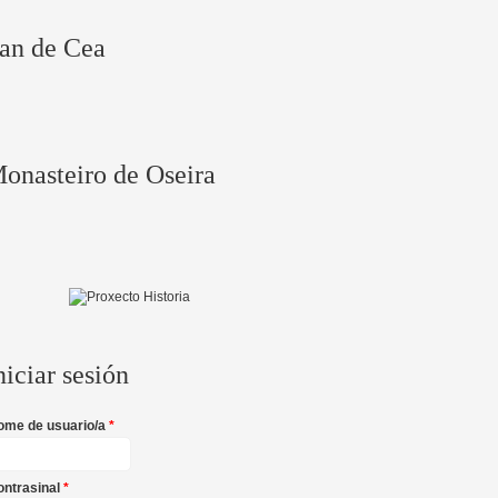
an de Cea
onasteiro de Oseira
niciar sesión
ome de usuario/a
*
ontrasinal
*