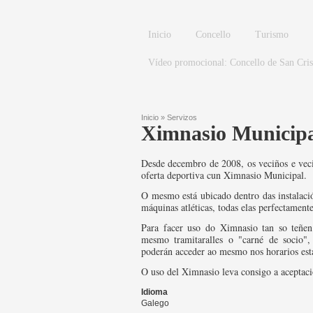
Ir o contido principal
Inicio
Concello
Turismo
Vídeo promocional: Concello de San Cri
Inicio
»
Servizos
Ximnasio Municip
Vostede está aquí
Desde decembro de 2008, os veciños e veci
oferta deportiva cun Ximnasio Municipal.
O mesmo está ubicado dentro das instalaci
máquinas atléticas, todas elas perfectamen
Para facer uso do Ximnasio tan so teñen
mesmo tramitaralles o "carné de socio"
poderán acceder ao mesmo nos horarios est
O uso del Ximnasio leva consigo a aceptac
Idioma
Galego