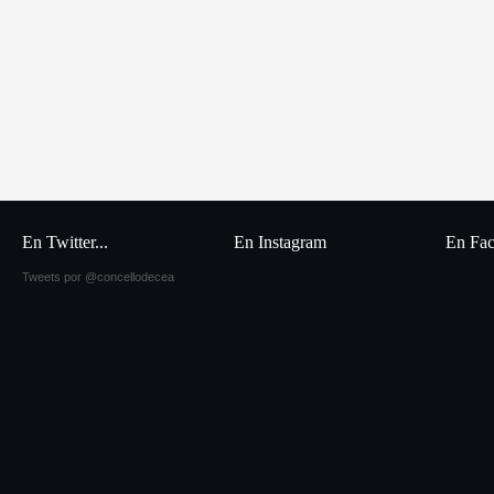
En Twitter...
En Instagram
En Fa
Tweets por @concellodecea