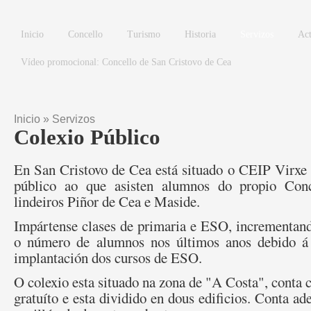
Ir o contido principal
Inicio
Concello
Turismo
Historia
Servizos
Act
Vídeo promocional: Concello de San Cristovo de Cea
Inicio
»
Servizos
Vostede está aquí
Colexio Público
En San Cristovo de Cea está situado o CEIP Virxe 
público ao que asisten alumnos do propio Con
lindeiros Piñor de Cea e Maside.
Impártense clases de primaria e ESO, incrementan
o número de alumnos nos últimos anos debido á 
implantación dos cursos de ESO.
O colexio esta situado na zona de "A Costa", conta c
gratuíto e esta dividido en dous edificios. Conta a