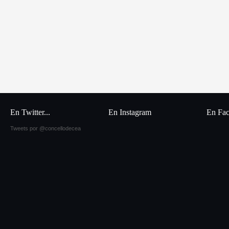
En Twitter...
En Instagram
En Fa
Tweets por @concellodecea