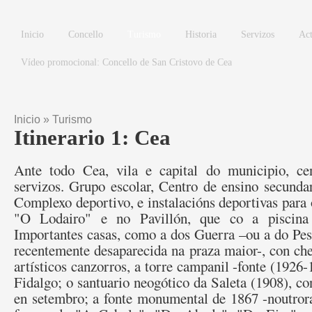
Ir o contido principal
Inicio
Concello
Turismo
Historia
Servizos
Act
Vídeo promocional: Concello de San Cristovo de Cea
Inicio
»
Turismo
Vostede está aquí
Itinerario 1: Cea
Ante todo Cea, vila e capital do municipio, ce
servizos. Grupo escolar, Centro de ensino secunda
Complexo deportivo, e instalacións deportivas para
"O Lodairo" e no Pavillón, que co a piscina 
Importantes casas, como a dos Guerra –ou a do Pes
recentemente desaparecida na praza maior-, con ch
artísticos canzorros, a torre campanil -fonte (1926
Fidalgo; o santuario neogótico da Saleta (1908), c
en setembro; a fonte monumental de 1867 -noutrora