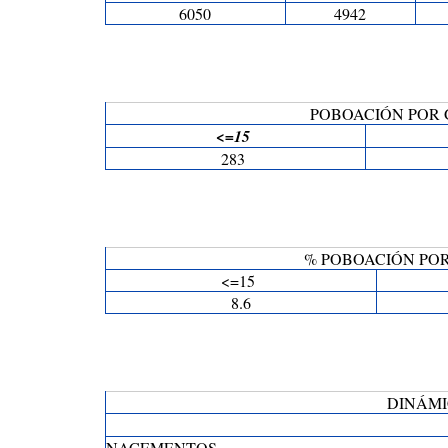
6050
4942
POBOACIÓN POR 
<=15
283
% POBOACIÓN POR
<=15
8.6
DINÁM
NACEMENTOS