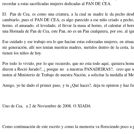
recordar a estas sacrificadas mujeres dedicadas al PAN DE CEA.
El Pan de Cea, es como una criatura, a la cual su madre le da pecho desde
cambiarlo, pues el PAN DE CEA, es algo parecido a ese niño criado a pecho, e
horno, el amasado, el levedado, el llevar la masa al horno, el calentar el horn
una Hornada de Pan de Cea, este Pan, no es un Pan cualquiera, por eso, al igu
Ese cuidado y ese trabajo era lo que hacían estas esforzadas mujeres, en situ
mi generación, allí nos tenían nuestras madres, metidos dentro de la cesta, l
tienen los niños de hoy.
Por todo lo vivido, por lo que recuerdo, que no esta todo aquí, quisiera h
dieron a Roció Jurado?, ¿ porque no a nuestras PANADEIRAS?, creo que se l
insten al Ministerio de Trabajo de nuestra Nación, a solicitar la medalla al 
Amigo, yo he dado el primer paso, y tu ¿Qué haces?, deja tu opinion y haz fu
Uno de Cea, a 2 de Noviembre de 2008. O XIADA
Como continuación de este escrito y como la memoria va floreciendo poco a po