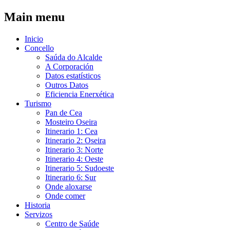
Ir o contido principal
Main menu
Inicio
Concello
Saúda do Alcalde
A Corporación
Datos estatísticos
Outros Datos
Eficiencia Enerxética
Turismo
Pan de Cea
Mosteiro Oseira
Itinerario 1: Cea
Itinerario 2: Oseira
Itinerario 3: Norte
Itinerario 4: Oeste
Itinerario 5: Sudoeste
Itinerario 6: Sur
Onde aloxarse
Onde comer
Historia
Servizos
Centro de Saúde