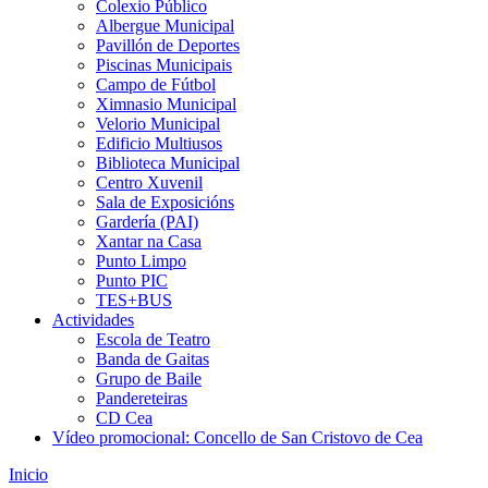
Colexio Público
Albergue Municipal
Pavillón de Deportes
Piscinas Municipais
Campo de Fútbol
Ximnasio Municipal
Velorio Municipal
Edificio Multiusos
Biblioteca Municipal
Centro Xuvenil
Sala de Exposicións
Gardería (PAI)
Xantar na Casa
Punto Limpo
Punto PIC
TES+BUS
Actividades
Escola de Teatro
Banda de Gaitas
Grupo de Baile
Pandereteiras
CD Cea
Vídeo promocional: Concello de San Cristovo de Cea
Inicio