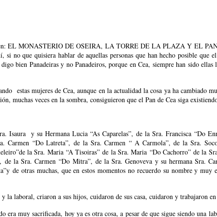
 distinguen: EL MONASTERIO DE OSEIRA, LA TORRE DE LA PLAZA Y EL PAN DE 
í, si no que quisiera hablar de aquellas personas que han hecho posible que e
o bien Panadeiras y no Panadeiros, porque en Cea, siempre han sido ellas las
alizando estas mujeres de Cea, aunque en la actualidad la cosa ya ha cambiado 
ción, muchas veces en la sombra, consiguieron que el Pan de Cea siga existiend
Sra. Isaura y su Hermana Lucia “As Caparelas”, de la Sra. Francisca “Do Enri
Sra. Carmen “Do Latreta”, de la Sra. Carmen “ A Carmola”, de la Sra. Soc
ueleiro”de la Sra. Maria “A Tisoiras” de la Sra. Maria “Do Cachorro” de la Sr
”, de la Sra. Carmen “Do Mitra”, de la Sra. Genoveva y su hermana Sra. Ca
ta”y de otras muchas, que en estos momentos no recuerdo su nombre y muy e
y la laboral, criaron a sus hijos, cuidaron de sus casa, cuidaron y trabajaron e
ra muy sacrificada, hoy ya es otra cosa, a pesar de que sigue siendo una labor