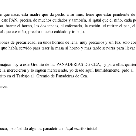
 que nace, esta madre que da pecho a su niño, tiene que estar pendiente de
ste PAN, precisa de muchos cuidados y también, al igual que el niño, cada poco
o, barrer el horno, las dos tendas, el enfornado, la coción, el retirar el pan, el
al que ese niño, precisa mucho cuidado y trabajo.
aciones de precariedad, en unos hornos de leña, muy precarios y sin luz, solo co
a que había servido para traer la masa al horno y mas tarde serviría para llevar
omenajear hoy a este Gremio de las PANADERIAS DE CEA, y para ellas quisiera
a merecieron y lo siguen mereciendo, yo desde aquí, humildemente, pido al A
Merito en el Trabajo al Gremio de Panadeiras de Cea.
erza.
co, he añadido algunas panadeiras más,al escrito inicial.