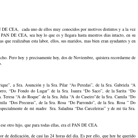
CEA, cada uno de ellos muy conocidos por motivos distintos y a la vez
l PAN DE CEA, sea hoy lo que es y llegara hasta nuestros días intacto, en su
 que realizaban esta labor, ellos, sus maridos, mas bien eran ayudantes y en
mucho. Pero hoy y precisamente hoy, dos de Noviembre, quisiera recordarme de
o.
que”, a Sra. Asunción y la Sra. Pilar “As Peredas”, de la Sra. Gabriela “A
orro, “Do Fondo do Lugar” de la Sra. Isaura “Do Saco”, de la Sarita “Do
a. Teresa “A do Roque” de la Sra. Julia “A do Caseiro”de la Sra. Camila “Do
mila “Dos Precuras”, de la Sra. Rosa “Do Parrondo”, de la Sra. Rosa ” Do
specialmente de mi madre Sra. Saladina “Das Carceleiras” y de mi tía Sra.
n ese otro hijo, que para todas ellas, era el PAN DE CEA.
 de dedicación, de casi las 24 horas del día. Es por ello, que hoy he querido