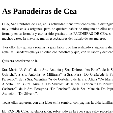
Vostede está aquí
As Panadeiras de Cea
CEA, San Cristóbal de Cea, en la actualidad tiene tres iconos que la
muy unidos en sus orígenes, pero no quisiera hablar de ninguno de ellos aqu
forma y en su formula y eso ha sido gracias a las PANDEIRAS DE CEA, si, dig
muchos casos, la mayoría, meros espectadores del trabajo de sus mujeres.
Por ello, hoy quisiera resaltar la gran labor que han realizado y siguen re
aquellas Panaderas que ya no están con nosotros y que, con su labor y dedica
Quisiera acordarme de la:
Sra. Maria “A Gila”, de la Sra. Antonia y Sra. Dolores “As Poias”, de la 
Quiricha”, a Sra. Antonia “A Militrana”, a Sra. Pura “Do Greña”,de la 
Parrondo”, de la Sra, Valentina “A do Costelas”, de la Sra. Alicia “Do Man
Alberto”, de la Sra. Aurelia “Do Marolo”, de la Sra. Carmen ” Do Pirula
Cachorro”, de la Sra. Peregrina “Do Penaboa”, de la Sra. Manuela“Do Paji
Asunción, “Do Silveira”.
Todas ellas supieron, con una labor en la sombra, compaginar la vida familiar 
EL PAN DE CEA, su elaboración, sobre todo en la época que estoy recordando e